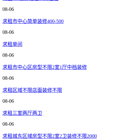
08-06
求租市中心简单装修400-500
08-06
求租单间
08-06
求租市中心区房型不限2室1厅中档装修
08-06
求租区域不限店面装修不限
08-06
求租三室两厅两卫
08-06
求租城东区域房型不限2室2卫装修不限2000