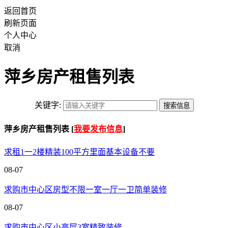
返回首页
刷新页面
个人中心
取消
萍乡房产租售列表
关键字:
萍乡房产租售列表 [
我要发布信息
]
求租1一2楼精装100平方里面基本设备不要
08-07
求购市中心区房型不限一室一厅一卫简单装修
08-07
求购市中心区小高层3室精致装修